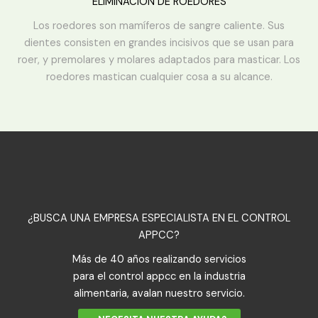
ELIMINACIÓN DE ROEDORES
Los roedores son mamíferos de sangre caliente. Sus
dientes consisten en grandes incisivos que se usan para
roer, y premolares y molares adaptados para masticar. Los
roedores mastican cualquier cosa a su alcance.
¿BUSCA UNA EMPRESA ESPECIALISTA EN EL CONTROL
APPCC?
Más de 40 años realizando servicios
para el control appcc en la industria
alimentaria, avalan nuestro servicio.